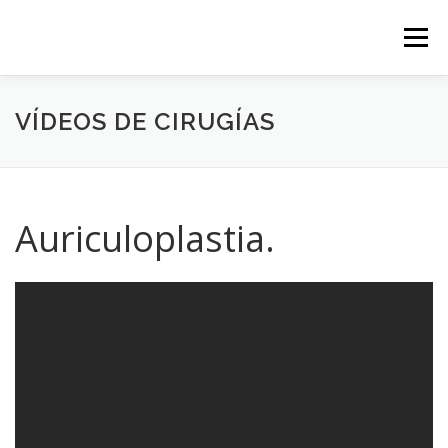
Saltar
al
Menú
contenido
INICIO
RECURSOS
CONTACTO
VÍDEOS DE CIRUGÍAS
Auriculoplastia.