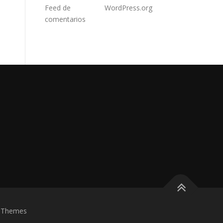
Feed de
WordPress.org
comentarios
eThemes